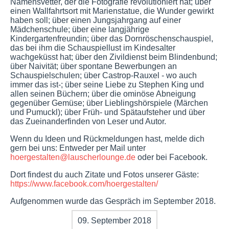
Namensvetter, der die Fotografie revolutioniert hat; über
einen Wallfahrtsort mit Marienstatue, die Wunder gewirkt
haben soll; über einen Jungsjahrgang auf einer
Mädchenschule; über eine langjährige
Kindergartenfreundin; über das Dornröschenschauspiel,
das bei ihm die Schauspiellust im Kindesalter
wachgeküsst hat; über den Zivildienst beim Blindenbund;
über Naivität; über spontane Bewerbungen an
Schauspielschulen; über Castrop-Rauxel - wo auch
immer das ist-; über seine Liebe zu Stephen King und
allen seinen Büchern; über die ominöse Abneigung
gegenüber Gemüse; über Lieblingshörspiele (Märchen
und Pumuckl); über Früh- und Spätaufsteher und über
das Zueinanderfinden von Leser und Autor.
Wenn du Ideen und Rückmeldungen hast, melde dich
gern bei uns: Entweder per Mail unter
hoergestalten@lauscherlounge.de
oder bei Facebook.
Dort findest du auch Zitate und Fotos unserer Gäste:
https://www.facebook.com/hoergestalten/
Aufgenommen wurde das Gespräch im September 2018.
09. September 2018