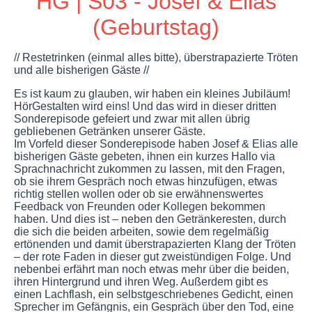
HG | S03 - Josef & Elias
(Geburtstag)
// Restetrinken (einmal alles bitte), überstrapazierte Tröten
und alle bisherigen Gäste //
Es ist kaum zu glauben, wir haben ein kleines Jubiläum!
HörGestalten wird eins! Und das wird in dieser dritten
Sonderepisode gefeiert und zwar mit allen übrig
gebliebenen Getränken unserer Gäste.
Im Vorfeld dieser Sonderepisode haben Josef & Elias alle
bisherigen Gäste gebeten, ihnen ein kurzes Hallo via
Sprachnachricht zukommen zu lassen, mit den Fragen,
ob sie ihrem Gespräch noch etwas hinzufügen, etwas
richtig stellen wollen oder ob sie erwähnenswertes
Feedback von Freunden oder Kollegen bekommen
haben. Und dies ist – neben den Getränkeresten, durch
die sich die beiden arbeiten, sowie dem regelmäßig
ertönenden und damit überstrapazierten Klang der Tröten
– der rote Faden in dieser gut zweistündigen Folge. Und
nebenbei erfährt man noch etwas mehr über die beiden,
ihren Hintergrund und ihren Weg. Außerdem gibt es
einen Lachflash, ein selbstgeschriebenes Gedicht, einen
Sprecher im Gefängnis, ein Gespräch über den Tod, eine