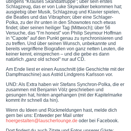
übrigens “Krauses Skandaltruppe”; über sein erstes
Schlagzeug, das er von Luke Skywalker bekommen hat;
ausgiebig über Musik, Schlagzeug und Klavier spielen,
die Beatles und das Vibraphon; über eine Schlager-
Polka, zu der ihr unten in den Shownotes noch etwas
findet; über seinen heiliger Tag (Mittwoch); über 56
Versuche, das “I’m honest” von Philip Seymour Hoffman
in “Capote” auf den Punkt genau zu synchronisieren und
zu treffen. Und über seinen Wunsch, unbekannte und
bereits vergriffene Biografien von ganz netten Leuten, die
keiner kennt, einsprechen – und die gebe es dann
natürlich „ganz old school“ nur auf CD.
Am Ende liest er einen Ausschnitt (die Geschichte mit der
Dampfmaschine) aus Astrid Lindgrens Karlsson vor.
UND: Als Extra haben wir Stefans Synchron-Polka, die er
zusammen mit Benjamin Völz geschrieben und
gesungen hat, hinten angehangen (mit der Kapitelmarke
kommt ihr schnell da hin).
Wenn du Ideen und Rückmeldungen hast, melde dich
gern bei uns: Entweder per Mail unter
hoergestalten@lauscherlounge.de
oder bei Facebook.
Dort findest du auch Zitate und Fotos unserer Gäste: