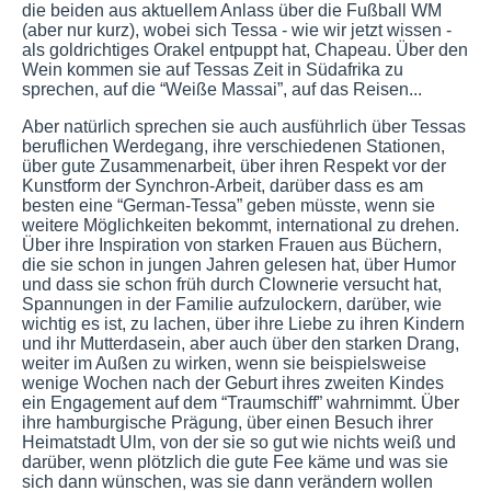
die beiden aus aktuellem Anlass über die Fußball WM
(aber nur kurz), wobei sich Tessa - wie wir jetzt wissen -
als goldrichtiges Orakel entpuppt hat, Chapeau. Über den
Wein kommen sie auf Tessas Zeit in Südafrika zu
sprechen, auf die “Weiße Massai”, auf das Reisen...
Aber natürlich sprechen sie auch ausführlich über Tessas
beruflichen Werdegang, ihre verschiedenen Stationen,
über gute Zusammenarbeit, über ihren Respekt vor der
Kunstform der Synchron-Arbeit, darüber dass es am
besten eine “German-Tessa” geben müsste, wenn sie
weitere Möglichkeiten bekommt, international zu drehen.
Über ihre Inspiration von starken Frauen aus Büchern,
die sie schon in jungen Jahren gelesen hat, über Humor
und dass sie schon früh durch Clownerie versucht hat,
Spannungen in der Familie aufzulockern, darüber, wie
wichtig es ist, zu lachen, über ihre Liebe zu ihren Kindern
und ihr Mutterdasein, aber auch über den starken Drang,
weiter im Außen zu wirken, wenn sie beispielsweise
wenige Wochen nach der Geburt ihres zweiten Kindes
ein Engagement auf dem “Traumschiff” wahrnimmt. Über
ihre hamburgische Prägung, über einen Besuch ihrer
Heimatstadt Ulm, von der sie so gut wie nichts weiß und
darüber, wenn plötzlich die gute Fee käme und was sie
sich dann wünschen, was sie dann verändern wollen