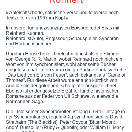
// Apfelsaftschorle, satirische Verse und teilweise noch
Textzeilen von 1967 im Kopf //
In unserer fünfundzwanzigsten Episode redet Elias mit
Reinhard Kuhnert.
Reinhard ist Autor, Regisseur, Schauspieler, Synchron-
und Hörbuchsprecher.
Random House bezeichnete ihn jüngst als die Stimme
von George R. R. Martin, wobei Reinhard noch nicht ein
Wort von ihm synchronisiert, wohl aber seine Bücher
eingelesen hat - allen voran die großartige Fantasy Reihe
“Das Lied von Eis von Feuer”, auch bekannt als “Game of
Thrones”. Für diese Arbeit wurde er auch kürzlich von
Audible mit der goldenen Schallplatte ausgezeichnet.
Ebenso ist er der gesetzte Erzähler für die historischen
Romane aus der Feder von Ulf Schiewe, wie etwa die
Normannen Saga.
Die Liste seiner Synchronrollen ist lang (1644 Einträge in
der Synchronkartei), regelmäßig synchronisiert er David
Strathairn (The Blacklist), Peter Coyote (Bitter Moon),
André Dussollier (Ruby & Quentin) oder William H. Macy