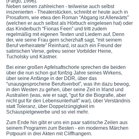
(Fargo, 1996).
Neben seinen zahlreichen - teilweise auch selbst
inszenierten - Theaterstücken, schreibt er heute auch in
Prosaform, wie etwa den Roman “Abgang ist Allerwärts”
(welchen er auch selbst als Hörbuch eingelesen hat) oder
das Kinderbuch “Fionas Feen” und tritt zudem
regelmäßig mit eigenen Texten und Liedern auf. Denn
der, wie seine Frau gern scherzhaft sagt, “mit seinem
Beruf verheiratete” Reinhard, ist auch ein Freund der
satirischen Verse, getreu seiner Vorbilder Heine,
Tucholsky und Kästner.
Bei einer großen Apfelsaftschorle sprechen die beiden
über die nun schon gut fünfzig Jahre seines Wirkens,
über seine Anfänge in der DDR, über das
“unausgesprochene Berufsverbot”, was ihn dazu bewog,
in den Westen zu gehen, über seine Zeit in Irland und
Australien (was, wie er sagt, “gut für die Biografie, aber
nicht gut für den Lebensunterhalt” war), über Verständnis
statt Toleranz, über Doppelzüngigkeit im
Schauspielgewerbe und so viel mehr.
Zum Ende hin gibt er uns ein paar satirische Zeilen aus
seinem Programm zum Besten - ein modernes Märchen
Potpourri in drei Akten mit Cliffhangern.