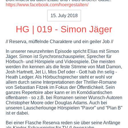
https://www.facebook.com/hoergestalten/
15. July 2018
HG | 019 - Simon Jäger
// Reserva, müffelnde Charaktere und ein geiler Job //
In unserer neunzehnten Episode spricht Elias mit Simon
Jäger. Simon ist Synchronschauspieler, Sprecher für
Hörbuch- und Hörspiele und Videospiele. Die meisten
werden ihn kennen als die feste Stimme von Matt Damon,
Josh Hartnett, Jet Li, Mos Def oder - Gott hab ihn selig -
Heath Ledger. Als Hörbuchsprecher steht er wohl vor
allem durch seine Interpretationen der Thriller-Romane
von Sebastian Fitzek im Fokus der Öffentlichkeit. Sein
ganzes Repertoire aber kann er im Komödiantischen
offenbaren - so z.B. bei Romanen seiner Wunsch-Autoren
Christopher Moore oder Douglas Adams. Auch bei
unseren Lauscherlounge Hörspielen “Pavor” und “Plan B”
ist er dabei.
Bei einer Flasche Reserva reden sie über seine Anfänge
als Kinder-Schauspieler für TV (Löwenzahn,