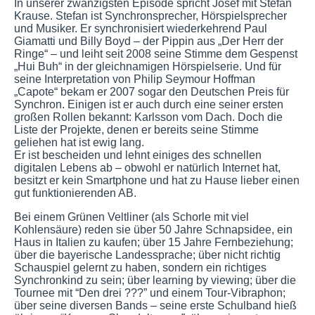
In unserer zwanzigsten Episode spricht Josef mit Stefan
Krause. Stefan ist Synchronsprecher, Hörspielsprecher
und Musiker. Er synchronisiert wiederkehrend Paul
Giamatti und Billy Boyd – der Pippin aus „Der Herr der
Ringe“ – und leiht seit 2008 seine Stimme dem Gespenst
„Hui Buh“ in der gleichnamigen Hörspielserie. Und für
seine Interpretation von Philip Seymour Hoffman
„Capote“ bekam er 2007 sogar den Deutschen Preis für
Synchron. Einigen ist er auch durch eine seiner ersten
großen Rollen bekannt: Karlsson vom Dach. Doch die
Liste der Projekte, denen er bereits seine Stimme
geliehen hat ist ewig lang.
Er ist bescheiden und lehnt einiges des schnellen
digitalen Lebens ab – obwohl er natürlich Internet hat,
besitzt er kein Smartphone und hat zu Hause lieber einen
gut funktionierenden AB.
Bei einem Grünen Veltliner (als Schorle mit viel
Kohlensäure) reden sie über 50 Jahre Schnapsidee, ein
Haus in Italien zu kaufen; über 15 Jahre Fernbeziehung;
über die bayerische Landessprache; über nicht richtig
Schauspiel gelernt zu haben, sondern ein richtiges
Synchronkind zu sein; über learning by viewing; über die
Tournee mit “Den drei ???” und einem Tour-Vibraphon;
über seine diversen Bands – seine erste Schulband hieß