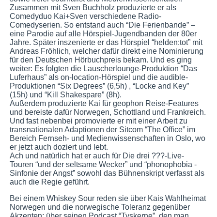
Zusammen mit Sven Buchholz produzierte er als
Comedyduo Kai+Sven verschiedene Radio-
Comedyserien. So entstand auch “Die Ferienbande” –
eine Parodie auf alle Hörspiel-Jugendbanden der 80er
Jahre. Später inszenierte er das Hörspiel “helden:tot” mit
Andreas Fröhlich, welcher dafür direkt eine Nominierung
für den Deutschen Hörbuchpreis bekam. Und es ging
weiter: Es folgten die Lauscherlounge-Produktion “Das
Luferhaus” als on-location-Hörspiel und die audible-
Produktionen “Six Degrees” (6,5h) , “Locke and Key”
(15h) und “Kill Shakespare” (8h).
Außerdem produzierte Kai für geophon Reise-Features
und bereiste dafür Norwegen, Schottland und Frankreich.
Und fast nebenbei promovierte er mit einer Arbeit zu
transnationalen Adaptionen der Sitcom “The Office” im
Bereich Fernseh- und Medienwissenschaften in Oslo, wo
er jetzt auch doziert und lebt.
Ach und natürlich hat er auch für Die drei ???-Live-
Touren “und der seltsame Wecker” und “phonophobia -
Sinfonie der Angst” sowohl das Bühnenskript verfasst als
auch die Regie geführt.
Bei einem Whiskey Sour reden sie über Kais Wahlheimat
Norwegen und die norwegische Toleranz gegenüber
Akzenten; über seinen Podcast “Tyskerne”, den man