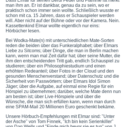
Dass Elmar für seinen Beruf Feuer und Flamme ist merkt
man ihm an. Er ist dankbar, genau da zu sein, wo er
praktisch schon immer sein wollte. Schließlich wusste er
schon mit ca. 15 Jahren, dass er Schauspieler werden
will. Aber nicht auf der Bühne oder vor der Kamera. Nein.
Kassettenkind Elmar wollte eigentlich nur eins:
Hörbücher lesen.
Bei Wodka-Mate(n) mit unterschiedlichen Mate-Sorten
reden die beiden über das Funkeralphabet; über Elmars
Liebe zu Sitcoms; über Dinge, die man in Berlin machen
kann, wenn man mal Zeit dafür hat; über seine Mutter, die
ihm den entscheidenden Tritt gab, endlich Schauspiel zu
studieren; über ein Philosophiestudium und einen
erhöhten Redeanteil; über Fotos in der Cloud und den
gesunden Menschenverstand; über Datenschutz und die
Sicherheit von Passwörtern; über Elmars Idol Simon
Jäger; über die Aufgabe, auf einmal eine Regie für ein
Hörspiel zu übernehmen; darüber, welche Mate denn nun
am besten ist; über Live-Hörspiele und über die
Wünsche, die man sich erfüllen kann, wenn man durch
eine SPAM-Mail 20 Millionen Euro geschenkt bekäme.
Unsere Hörbuch-Empfehlungen mit Elmar sind: "Unter
der Asche" von Tom Finnek, "Ich bin kein Serienkiller"
von Dan Wells und "Finde mich bevor sie es tun" von J.