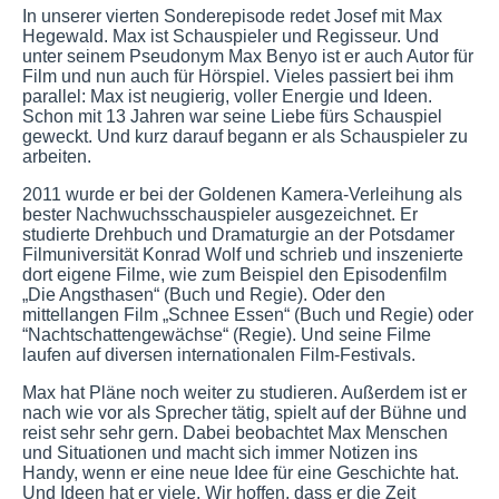
In unserer vierten Sonderepisode redet Josef mit Max
Hegewald. Max ist Schauspieler und Regisseur. Und
unter seinem Pseudonym Max Benyo ist er auch Autor für
Film und nun auch für Hörspiel. Vieles passiert bei ihm
parallel: Max ist neugierig, voller Energie und Ideen.
Schon mit 13 Jahren war seine Liebe fürs Schauspiel
geweckt. Und kurz darauf begann er als Schauspieler zu
arbeiten.
2011 wurde er bei der Goldenen Kamera-Verleihung als
bester Nachwuchsschauspieler ausgezeichnet. Er
studierte Drehbuch und Dramaturgie an der Potsdamer
Filmuniversität Konrad Wolf und schrieb und inszenierte
dort eigene Filme, wie zum Beispiel den Episodenfilm
„Die Angsthasen“ (Buch und Regie). Oder den
mittellangen Film „Schnee Essen“ (Buch und Regie) oder
“Nachtschattengewächse“ (Regie). Und seine Filme
laufen auf diversen internationalen Film-Festivals.
Max hat Pläne noch weiter zu studieren. Außerdem ist er
nach wie vor als Sprecher tätig, spielt auf der Bühne und
reist sehr sehr gern. Dabei beobachtet Max Menschen
und Situationen und macht sich immer Notizen ins
Handy, wenn er eine neue Idee für eine Geschichte hat.
Und Ideen hat er viele. Wir hoffen, dass er die Zeit