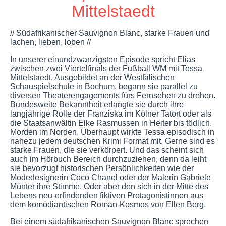
Mittelstaedt
// Südafrikanischer Sauvignon Blanc, starke Frauen und
lachen, lieben, loben //
In unserer einundzwanzigsten Episode spricht Elias
zwischen zwei Viertelfinals der Fußball WM mit Tessa
Mittelstaedt. Ausgebildet an der Westfälischen
Schauspielschule in Bochum, begann sie parallel zu
diversen Theaterengagements fürs Fernsehen zu drehen.
Bundesweite Bekanntheit erlangte sie durch ihre
langjährige Rolle der Franziska im Kölner Tatort oder als
die Staatsanwältin Elke Rasmussen in Heiter bis tödlich.
Morden im Norden. Überhaupt wirkte Tessa episodisch in
nahezu jedem deutschen Krimi Format mit. Gerne sind es
starke Frauen, die sie verkörpert. Und das scheint sich
auch im Hörbuch Bereich durchzuziehen, denn da leiht
sie bevorzugt historischen Persönlichkeiten wie der
Modedesignerin Coco Chanel oder der Malerin Gabriele
Münter ihre Stimme. Oder aber den sich in der Mitte des
Lebens neu-erfindenden fiktiven Protagonistinnen aus
dem komödiantischen Roman-Kosmos von Ellen Berg.
Bei einem südafrikanischen Sauvignon Blanc sprechen