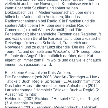
vielleicht auch ohne Norwegisch-Kenntnisse verstehen
kann; über sein Studium und später seinen
Doktorabschluss in Medienwissenschaft; über einen
hilfreichen Aufenthalt in Australien; über das
Radiomachenlernen bei Radio X in Frankfurt und die
spätere Arbeit beim HR; über seine ersten Radio-
Comedies (u.a. mit Wiener Schmäh) und “Die
Ferienbande”; über zahlreiche Facetten des Regieberufs
und was diesen Beruf für Kai ausmacht; über akustische
Reisetagebücher aus Schottland, Frankreich und
Norwegen; und zu guter Letzt über die “Die drei ???”-
Touren “... und der seltsame Wecker” und “Phonophobia -
Sinfonie der Angst”. Und natürlich darüber, dass Kai
eigentlich immer zum Film wollte und das vielleicht auch
immer noch passieren wird.
Eine kleine Auswahl von Kais Werken:
Die Ferienbande (seit 2003, WortArt / Tonträger & Live /
Tätigkeit: Buch, Regie, Sprecher) (1. Ausschnitt im Intro)
Das Lufer-Haus – die verschollenen Aufnahmen (2012,
Lauscherlounge / Hörspiel / Tätigkeit: Buch & Regie) (2.
Ausschnitt im Intro)
Helden:tot (2007, Eichborn / Hörspiel / Tätigkeit: Regie)
(3. Ausschnitt im Intro)
Norwegen (2007, Geophon / Reisehörbuch / Tätigkeit: