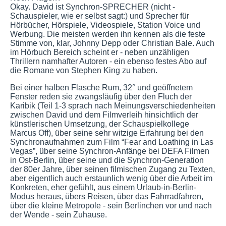
Okay. David ist Synchron-SPRECHER (nicht -
Schauspieler, wie er selbst sagt:) und Sprecher für
Hörbücher, Hörspiele, Videospiele, Station Voice und
Werbung. Die meisten werden ihn kennen als die feste
Stimme von, klar, Johnny Depp oder Christian Bale. Auch
im Hörbuch Bereich scheint er - neben unzähligen
Thrillern namhafter Autoren - ein ebenso festes Abo auf
die Romane von Stephen King zu haben.
Bei einer halben Flasche Rum, 32° und geöffnetem
Fenster reden sie zwangsläufig über den Fluch der
Karibik (Teil 1-3 sprach nach Meinungsverschiedenheiten
zwischen David und dem Filmverleih hinsichtlich der
künstlerischen Umsetzung, der Schauspielkollege
Marcus Off), über seine sehr witzige Erfahrung bei den
Synchronaufnahmen zum Film “Fear and Loathing in Las
Vegas”, über seine Synchron-Anfänge bei DEFA Filmen
in Ost-Berlin, über seine und die Synchron-Generation
der 80er Jahre, über seinen filmischen Zugang zu Texten,
aber eigentlich auch erstaunlich wenig über die Arbeit im
Konkreten, eher gefühlt, aus einem Urlaub-in-Berlin-
Modus heraus, übers Reisen, über das Fahrradfahren,
über die kleine Metropole - sein Berlinchen vor und nach
der Wende - sein Zuhause.