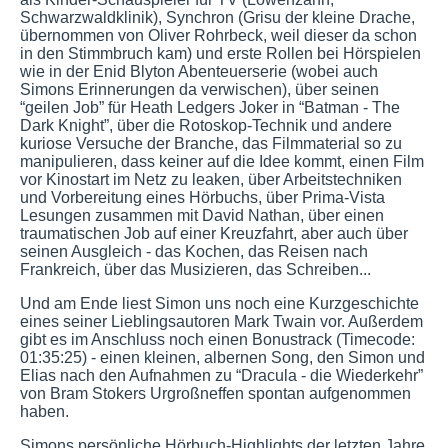
Schwarzwaldklinik), Synchron (Grisu der kleine Drache,
übernommen von Oliver Rohrbeck, weil dieser da schon
in den Stimmbruch kam) und erste Rollen bei Hörspielen
wie in der Enid Blyton Abenteuerserie (wobei auch
Simons Erinnerungen da verwischen), über seinen
“geilen Job” für Heath Ledgers Joker in “Batman - The
Dark Knight”, über die Rotoskop-Technik und andere
kuriose Versuche der Branche, das Filmmaterial so zu
manipulieren, dass keiner auf die Idee kommt, einen Film
vor Kinostart im Netz zu leaken, über Arbeitstechniken
und Vorbereitung eines Hörbuchs, über Prima-Vista
Lesungen zusammen mit David Nathan, über einen
traumatischen Job auf einer Kreuzfahrt, aber auch über
seinen Ausgleich - das Kochen, das Reisen nach
Frankreich, über das Musizieren, das Schreiben...
Und am Ende liest Simon uns noch eine Kurzgeschichte
eines seiner Lieblingsautoren Mark Twain vor. Außerdem
gibt es im Anschluss noch einen Bonustrack (Timecode:
01:35:25) - einen kleinen, albernen Song, den Simon und
Elias nach den Aufnahmen zu “Dracula - die Wiederkehr”
von Bram Stokers Urgroßneffen spontan aufgenommen
haben.
Simons persönliche Hörbuch-Highlights der letzten Jahre