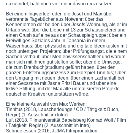
dazufindet, bald noch viel mehr davon umzusetzen.
Bei einem Ingwertee reden die Josef und Max über
verbrannte Tagebücher aus Notwehr; über das
Kennenlernen der beiden über Josefs Wohnung, als er im
Urlaub war; über die Liebe mit 13 zur Schauspielerei und
einen Crush auf eine aus der Schauspielgruppe; über ein
Freiwilliges Soziales Jahr in Tansania in einem
Waisenhaus; über physische und digitale Ideenkusten mit
noch unfertigen Projekten; über Prüfungsangst, die einem
Sachen verbaut; über Medienwissenschaftler und warum
man sich mit ihnen gut stellen sollte; über die Umwege,
die zum Drehbuch(studium) geführt haben; über den
ganzen Entstehungsprozess zum Hörspiel Tinnitus; Über
den Umgang mit neuen Ideen; über einen Lachanfall bei
einer Sexszene mit Jasna Fritzi Bauer und über eine
fiktive Stiftung, mit der Max alle unrealisierten Projekte
deutscher Kreativer unterstützen würde.
Eine kleine Auswahl von Max Werken:
Tinnitus (2018, Lauscherlounge / CD / Tätigkeit: Buch,
Regie) (1. Ausschnitt im Intro)
Luft (2018, Filmuniversität Babelsberg Konrad Wolf / Film
/ Tätigkeit: Regie) (2. Ausschnitt im Intro)
Schnee essen (2016, JUMA Filmproduktion,